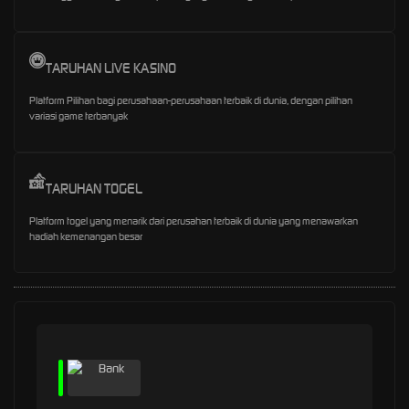
TARUHAN LIVE KASINO
Platform Pilihan bagi perusahaan-perusahaan terbaik di dunia, dengan pilihan
variasi game terbanyak
TARUHAN TOGEL
Platform togel yang menarik dari perusahan terbaik di dunia yang menawarkan
hadiah kemenangan besar