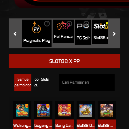
i
i
i
i
i
Facha
Fat Panda
Slot88 x PP
PG Soft
Pragmatic Play
SLOT88 X PP
Semua
Top
Slots
permainan
20
Wukong - Black Scatter
Goyang Gaib
Bang Gacor 1000
Slot88 Olympus 1000
Slot88 Mahjong Wins 3 Black Scatter