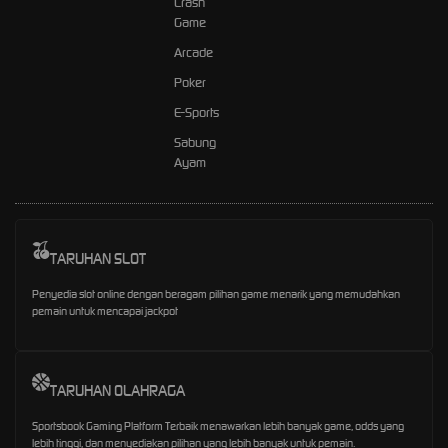
Crash
Game
Arcade
Poker
E-Sports
Sabung
Ayam
TARUHAN SLOT
Penyedia slot online dengan beragam pilihan game menarik yang memudahkan
pemain untuk mencapai jackpot
TARUHAN OLAHRAGA
Sportsbook Gaming Platform Terbaik menawarkan lebih banyak game, odds yang
lebih tinggi, dan menyediakan pilihan yang lebih banyak untuk pemain.