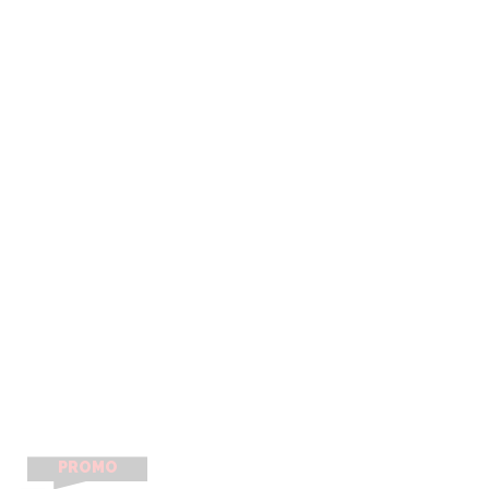
PROMO