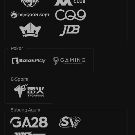
Poker
E-Sports
Sabung Ayam