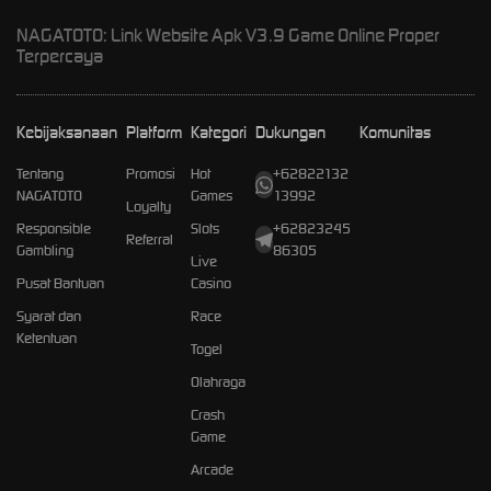
NAGATOTO: Link Website Apk V3.9 Game Online Proper
Terpercaya
Kebijaksanaan
Platform
Kategori
Dukungan
Komunitas
Tentang
Promosi
Hot
+62822132
NAGATOTO
Games
13992
Loyalty
Responsible
Slots
+62823245
Referral
Gambling
86305
Live
Pusat Bantuan
Casino
Syarat dan
Race
Ketentuan
Togel
Olahraga
Crash
Game
Arcade