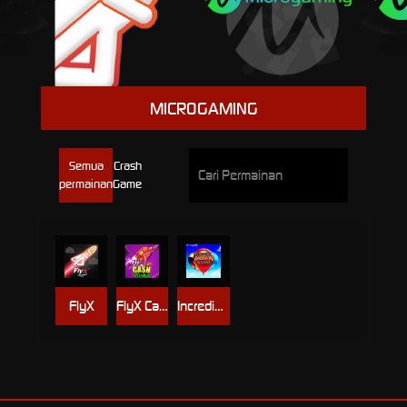
MICROGAMING
Semua
Crash
permainan
Game
FlyX
FlyX Cash Turbo
Incredible Balloon Machine