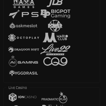
Live Casino