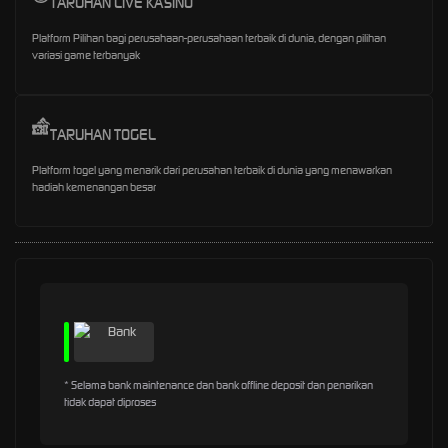
TARUHAN LIVE KASINO
Platform Pilihan bagi perusahaan-perusahaan terbaik di dunia, dengan pilihan
variasi game terbanyak
TARUHAN TOGEL
Platform togel yang menarik dari perusahan terbaik di dunia yang menawarkan
hadiah kemenangan besar
* Selama bank maintenance dan bank offline deposit dan penarikan
tidak dapat diproses