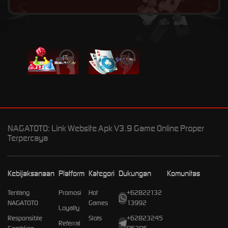
i
i
NAGATOTO: Link Website Apk V3.9 Game Online Proper
Terpercaya
Kebijaksanaan
Platform
Kategori
Dukungan
Komunitas
Tentang
Promosi
Hot
+62822132
NAGATOTO
Games
13992
Loyalty
Responsible
Slots
+62823245
Referral