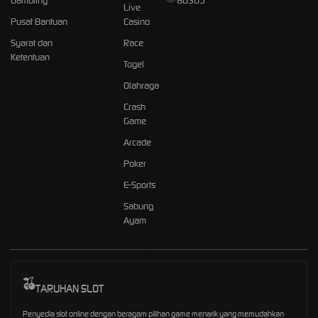
Gambling
86305
Live
Pusat Bantuan
Casino
Syarat dan
Race
Ketentuan
Togel
Olahraga
Crash
Game
Arcade
Poker
E-Sports
Sabung
Ayam
TARUHAN SLOT
Penyedia slot online dengan beragam pilihan game menarik yang memudahkan