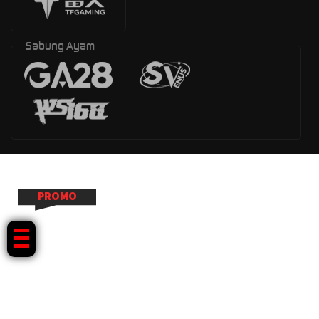
Sabung Ayam
PROMO