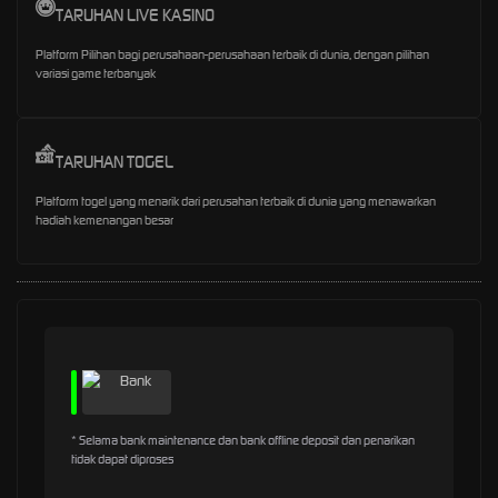
TARUHAN LIVE KASINO
Platform Pilihan bagi perusahaan-perusahaan terbaik di dunia, dengan pilihan
variasi game terbanyak
TARUHAN TOGEL
Platform togel yang menarik dari perusahan terbaik di dunia yang menawarkan
hadiah kemenangan besar
* Selama bank maintenance dan bank offline deposit dan penarikan
tidak dapat diproses