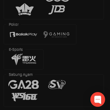
Poker
E-Sports
Sabung Ayam