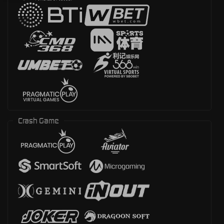
Crash Game