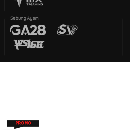
Sabung Ayam
PROMO