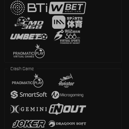
Crash Game