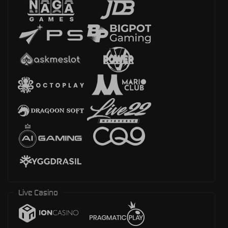
Live Casino