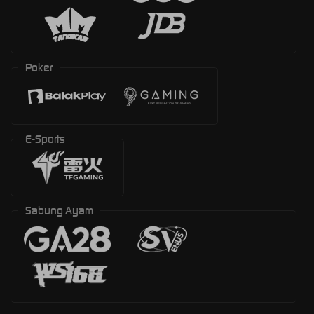
Poker
E-Sports
Sabung Ayam