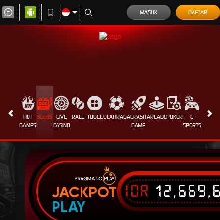
MASUK
DAFTAR
HOT
SLOTS
LIVE
RACE
TOGEL
OLAHRAGA
CRASH
ARCADE
POKER
E-
SABUN
GAMES
CASINO
GAME
SPORTS
AYAM
IDR
12,669,
JACKPOT
PLAY