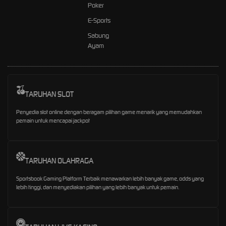
Poker
E-Sports
Sabung
Ayam
TARUHAN SLOT
Penyedia slot online dengan beragam pilihan game menarik yang memudahkan
pemain untuk mencapai jackpot
TARUHAN OLAHRAGA
Sportsbook Gaming Platform Terbaik menawarkan lebih banyak game, odds yang
lebih tinggi, dan menyediakan pilihan yang lebih banyak untuk pemain.