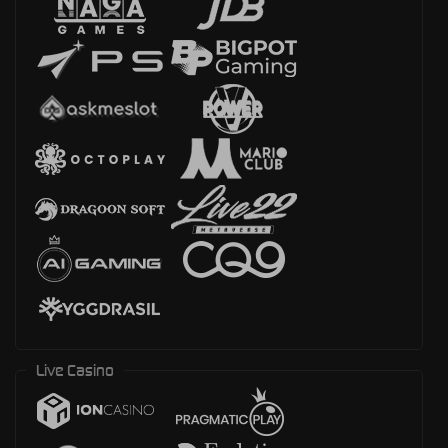
Live Casino