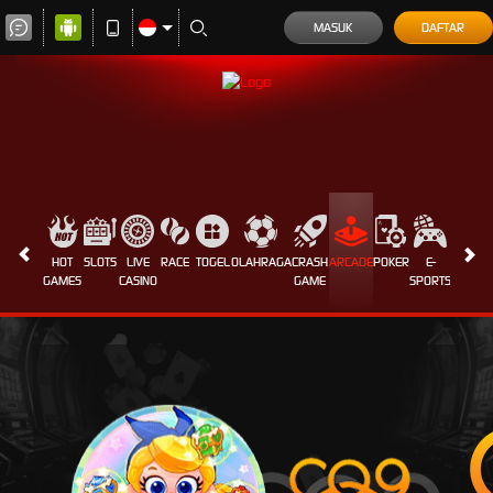
MASUK
DAFTAR
HOT
SLOTS
LIVE
RACE
TOGEL
OLAHRAGA
CRASH
ARCADE
POKER
E-
SABUN
GAMES
CASINO
GAME
SPORTS
AYAM