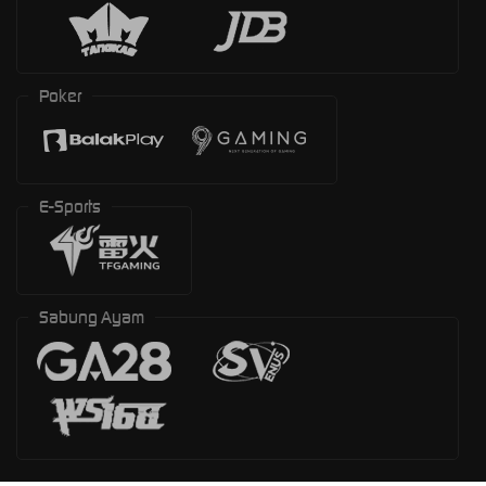
Poker
E-Sports
Sabung Ayam