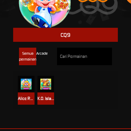
CQ9
Semua
Arcade
permainan
Alice Run
K.O. Island