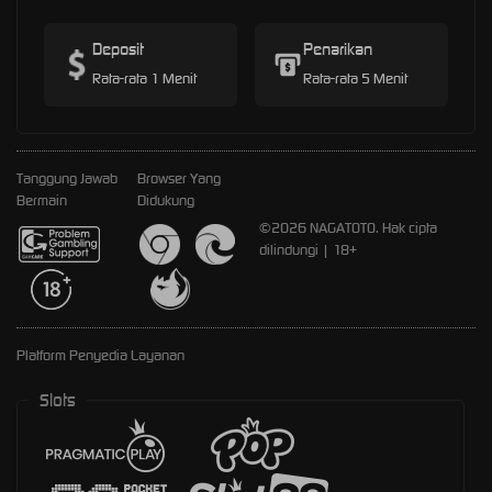
Deposit
Penarikan
Rata-rata 1 Menit
Rata-rata 5 Menit
Tanggung Jawab
Browser Yang
Bermain
Didukung
©2026 NAGATOTO. Hak cipta
dilindungi | 18+
Platform Penyedia Layanan
Slots