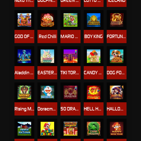
Neko The Fortune Cat
DOLPHIN REEF
GREEN GOLD
LOTTO MADNESS
ICELAND
GOD OF WEALTH
Red Chilli
MARIO GOLF
BOY KING
FORTUNE DRAGON 88
Aladdin Wishes
EASTER BUNNY
TIKI TORCH
CANDY CRUSH
DOG FORTUNE
Rising Maya
Doraemon
50 DRAGONS
HELL HOT 100
HALLOWIN