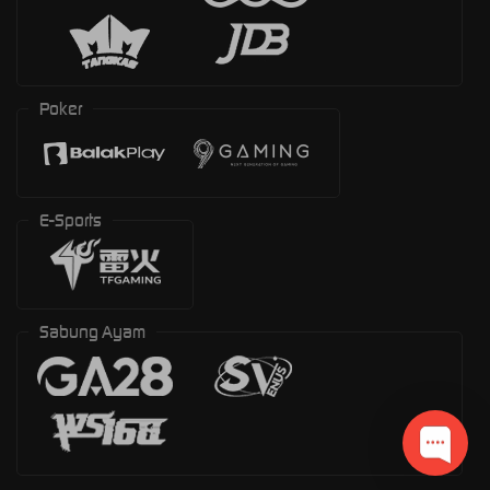
Poker
E-Sports
Sabung Ayam