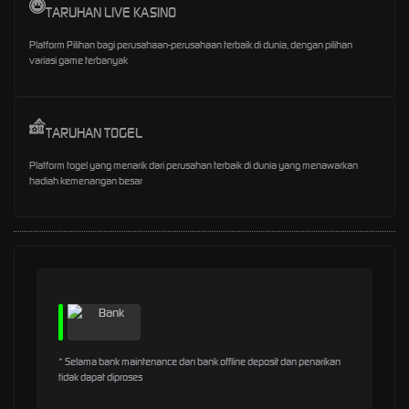
TARUHAN LIVE KASINO
Platform Pilihan bagi perusahaan-perusahaan terbaik di dunia, dengan pilihan
variasi game terbanyak
TARUHAN TOGEL
Platform togel yang menarik dari perusahan terbaik di dunia yang menawarkan
hadiah kemenangan besar
* Selama bank maintenance dan bank offline deposit dan penarikan
tidak dapat diproses