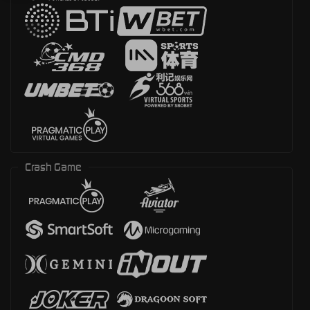
Crash Game