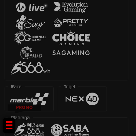
Race
Togel
PROMO
Olahraga