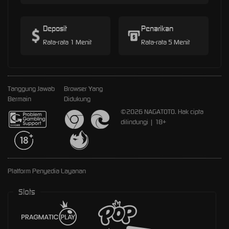
Deposit
Penarikan
Rata-rata 1 Menit
Rata-rata 5 Menit
Tanggung Jawab
Browser Yang
Bermain
Didukung
©2026 NAGATOTO. Hak cipta
dilindungi | 18+
Platform Penyedia Layanan
Slots