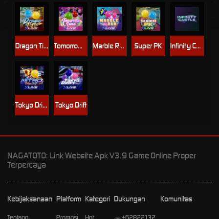
Dragon Tiger
Tomorrow land
Marble Run
Super PK
Infinity Castle
Tokyo Drift Nitro
Tokyo Drift
NAGATOTO: Link Website Apk V3.9 Game Online Proper
Terpercaya
Kebijaksanaan
Platform
Kategori
Dukungan
Komunitas
Tentang
Promosi
Hot
+62822132