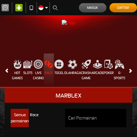
MASUK
DAFTAR
HOT
SLOTS
LIVE
RACE
TOGEL
OLAHRAGA
CRASH
ARCADE
POKER
E-
SABUN
GAMES
CASINO
GAME
SPORTS
AYAM
MARBLEX
Semua
Race
permainan