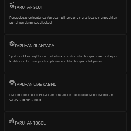
TARUHAN SLOT
Penyedia slot online dengan beragam pilihan game menarik yang memudahkan
pemain untuk mencapai jackpot
TARUHAN OLAHRAGA
Sportsbook Gaming Platform Terbaik menawarkan lebih banyak game, odds yang
lebih tinggi, dan menyediakan pilihan yang lebih banyak untuk pemain.
TARUHAN LIVE KASINO
Platform Pilihan bagi perusahaan-perusahaan terbaik di dunia, dengan pilihan
variasi game terbanyak
TARUHAN TOGEL